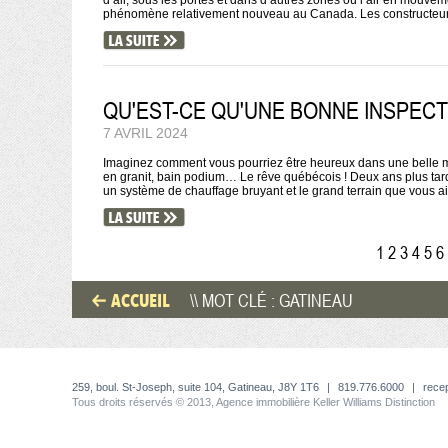
d’air, sous les portes et dans d’autres zones où l’air en mouveme
phénomène relativement nouveau au Canada. Les constructeurs 
QU'EST-CE QU'UNE BONNE INSPECT
7 AVRIL 2024
Imaginez comment vous pourriez être heureux dans une belle ma
en granit, bain podium… Le rêve québécois ! Deux ans plus tard, i
un système de chauffage bruyant et le grand terrain que vous ai
1
2
3
4
5
6
ACCUEIL
\\ MOT CLÉ : GATINEAU
259, boul. St-Joseph, suite 104, Gatineau, J8Y 1T6
|
819.776.6000
|
rece
Tous droits réservés © 2013, Agence immobilière Keller Williams Distinction