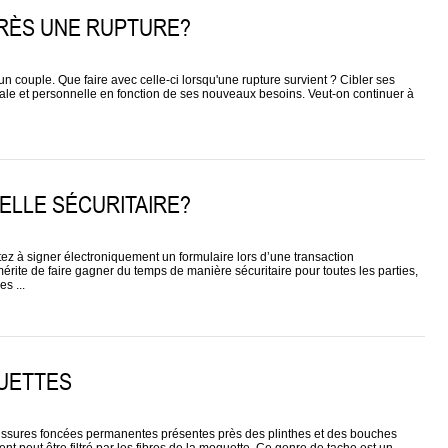
PRÈS UNE RUPTURE?
n couple. Que faire avec celle-ci lorsqu'une rupture survient ? Cibler ses
liale et personnelle en fonction de ses nouveaux besoins. Veut-on continuer à
ELLE SÉCURITAIRE?
tez à signer électroniquement un formulaire lors d’une transaction
mérite de faire gagner du temps de manière sécuritaire pour toutes les parties,
s ...
QUETTES
lissures foncées permanentes présentes près des plinthes et des bouches