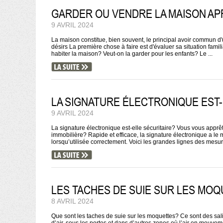
GARDER OU VENDRE LA MAISON A
9 AVRIL 2024
La maison constitue, bien souvent, le principal avoir commun d'u
désirs La première chose à faire est d'évaluer sa situation fami
habiter la maison? Veut-on la garder pour les enfants? Le ...
LA SIGNATURE ÉLECTRONIQUE EST-
9 AVRIL 2024
La signature électronique est-elle sécuritaire? Vous vous apprê
immobilière? Rapide et efficace, la signature électronique a le 
lorsqu’utilisée correctement. Voici les grandes lignes des mesure
LES TACHES DE SUIE SUR LES MO
8 AVRIL 2024
Que sont les taches de suie sur les moquettes? Ce sont des sa