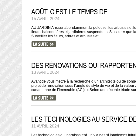
AOÛT, C’EST LE TEMPS DE...
15 AVRIL 2024
AU JARDIN Arroser abondamment la pelouse, les arbustes et les fle
fleurs, balconnières et jardinières suspendues. S’assurer que la
Surveiller les fleurs, arbres et arbustes et ...
DES RÉNOVATIONS QUI RAPPORTE
13 AVRIL 2024
Avant de vous mettre à la recherche d’un architecte ou de songe
projet de rénovation sous l’angle du style de vie et de la valeu
canadienne de l’immeuble (ACI). « Selon une récente étude sur l
LES TECHNOLOGIES AU SERVICE DE
11 AVRIL 2024
Les technologies qui paraissaient il n’y a pas si longtemps futuri