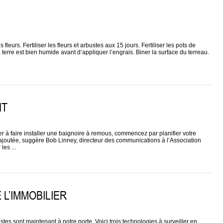
urs. Fertiliser les fleurs et arbustes aux 15 jours. Fertiliser les pots de
 terre est bien humide avant d’appliquer l’engrais. Biner la surface du terreau.
NT
r à faire installer une baignoire à remous, commencez par planifier votre
r ajoutée, suggère Bob Linney, directeur des communications à l’Association
es ...
 L’IMMOBILIER
stes sont maintenant à notre porte. Voici trois technologies à surveiller en