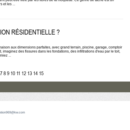
nt peut être filtré par les fibres de la moquette. Ce genre de tache est un
et les ...
ION RÉSIDENTIELLE ?
ison aux dimensions parfaites, avec grand terrain, piscine, garage, comptoir
maginez des fissures dans les fondations, des infiltrations d'eau par le toit,
miez ...
7
8
9
10
11
12
13
14
15
ption969@kw.com