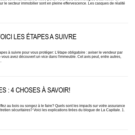
pour le secteur immobilier sont en pleine effervescence. Les casques de réalité
OICI LES ÉTAPES A SUIVRE
apes à suivre pour vous protéger: L'étape obligatoire : aviser le vendeur par
 vous avez découvert un vice dans l'immeuble. Cet avis peut, entre autres,
.
 : 4 CHOSES À SAVOIR!
fez au bois ou songez à le faire? Quels sont les impacts sur votre assurance
retien sécuritaires? Voici les explications tirées du blogue de La Capitale. 1.