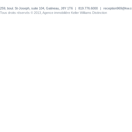
259, boul. St-Joseph, suite 104, Gatineau, J8Y 1T6
|
819.776.6000
|
reception969@kw.
Tous droits réservés © 2013, Agence immobilière Keller Williams Distinction