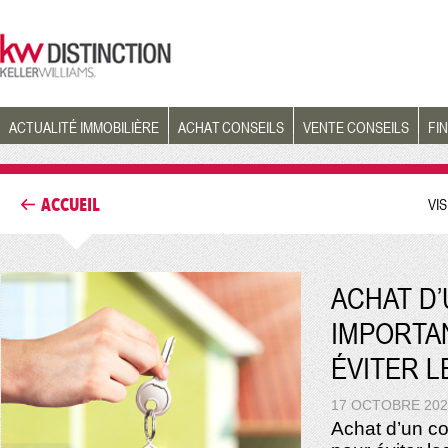
ACTUALITÉ IMMOBILIÈRE
ACHAT CONSEILS
VENTE CONSEILS
FI
ACCUEIL
VI
ACHAT D’
IMPORTA
ÉVITER 
17 OCTOBRE 202
Achat d’un co