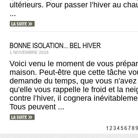
ultérieurs. Pour passer l'hiver au chau
...
BONNE ISOLATION... BEL HIVER
1 NOVEMBRE 2024
Voici venu le moment de vous préparer 
maison. Peut-être que cette tâche vou
demande du temps, que vous n'avez 
qu'elle vous rappelle le froid et la 
contre l'hiver, il cognera inévitableme
Tous peuvent ...
1
2
3
4
5
6
7
8
9