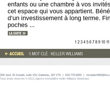
enfants ou une chambre à vos invités
cet espace qui vous appartient. Béné
d’un investissement à long terme. Fin
poches ...
1
2
3
4
5
6
7
8
9
10
11
ACCUEIL
\\ MOT CLÉ : KELLER WILLIAMS
259, boul. St-Joseph, suite 104, Gatineau, J8Y 1T6
|
819.776.6000
|
reception969@kw.
Tous droits réservés © 2013, Agence immobilière Keller Williams Distinction