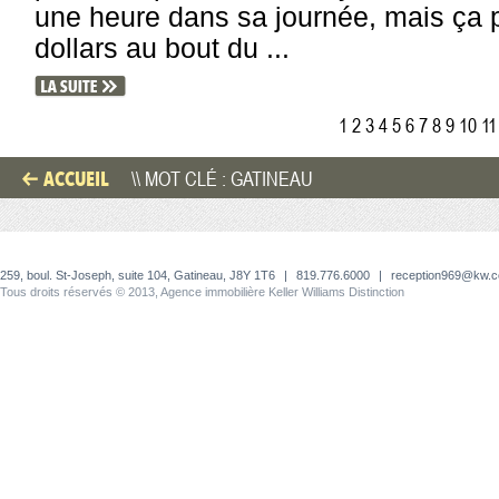
une heure dans sa journée, mais ça p
dollars au bout du ...
1
2
3
4
5
6
7
8
9
10
11
ACCUEIL
\\ MOT CLÉ : GATINEAU
259, boul. St-Joseph, suite 104, Gatineau, J8Y 1T6
|
819.776.6000
|
reception969@kw.
Tous droits réservés © 2013, Agence immobilière Keller Williams Distinction