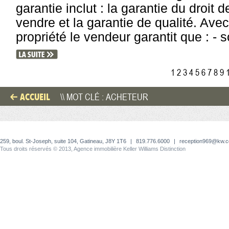
garantie inclut : la garantie du droit 
vendre et la garantie de qualité. Avec
propriété le vendeur garantit que : -
1
2
3
4
5
6
7
8
9
ACCUEIL
\\ MOT CLÉ : ACHETEUR
259, boul. St-Joseph, suite 104, Gatineau, J8Y 1T6
|
819.776.6000
|
reception969@kw.
Tous droits réservés © 2013, Agence immobilière Keller Williams Distinction