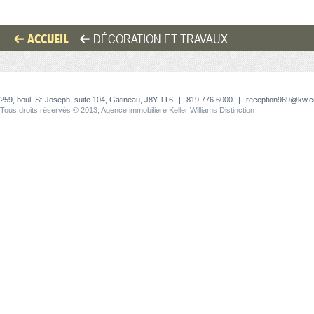
ACCUEIL
DÉCORATION ET TRAVAUX
259, boul. St-Joseph, suite 104, Gatineau, J8Y 1T6
|
819.776.6000
|
reception969@kw.
Tous droits réservés © 2013, Agence immobilière Keller Williams Distinction