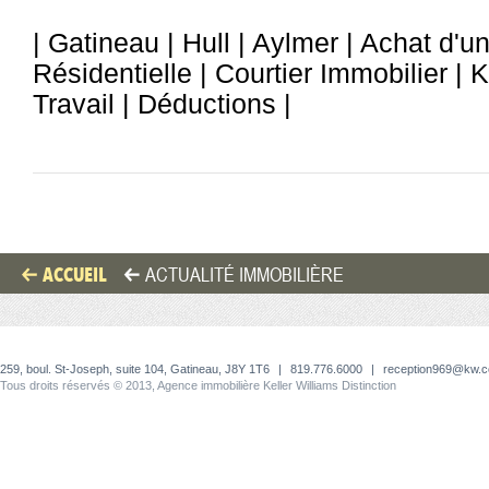
| Gatineau | Hull | Aylmer | Achat d'u
Résidentielle | Courtier Immobilier | 
Travail | Déductions |
ACCUEIL
ACTUALITÉ IMMOBILIÈRE
259, boul. St-Joseph, suite 104, Gatineau, J8Y 1T6
|
819.776.6000
|
reception969@kw.
Tous droits réservés © 2013, Agence immobilière Keller Williams Distinction