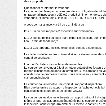
de sa propriété.
Questionner et informer le vendeur
Le courtier doit faire part au vendeur de son obligation déontolo
un rapport d’inspection a déjà été produit et l’informer de ses ob
vendeur sur l’immeuble », intitulé RAPPORTS D’INSPECTION 
À votre connaissance, y a-t-il ou y a-t-il déjà eu :
D12.1 un ou des rapports d’inspection sur l’immeuble?
D12.2 tout autre test ou toute autre expertise effectués sur l’immeu
l’eau, drain de fondation)?
D12.3 Ces rapports, tests ou expertises, sont-ils disponibles?
Les facteurs défavorables doivent d’ailleurs être énoncés dans l
contrat de courtage.
Informer l’acheteur des facteurs défavorables
Le courtier doit divulguer à tout acheteur potentiel les facteurs
rapport d’inspection ou dans un formulaire « Déclarations du v
écrit dans toute promesse d’achat, par exemple en y annexant le
clairement indiqués.
Le courtier doit-il remettre une copie du rapport d’inspection?
Bien que la remise du rapport d’inspection à l’acheteur et le fai
constitue la meilleure pratique selon l’OACIQ.
Le courtier qui évalue les éléments du rapport qui sont à divulg
Même si tous les facteurs sont énumérés par le courtier, procéde
inspecteur, l’acheteur pourra évaluer lui-même le contenu du rap