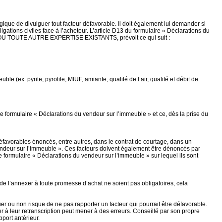
gique de divulguer tout facteur défavorable. Il doit également lui demander si
ligations civiles face à l’acheteur. L’article D13 du formulaire « Déclarations du
OU TOUTE AUTRE EXPERTISE EXISTANTS, prévoit ce qui suit :
ble (ex. pyrite, pyrotite, MIUF, amiante, qualité de l’air, qualité et débit de
e formulaire « Déclarations du vendeur sur l’immeuble » et ce, dès la prise du
 défavorables énoncés, entre autres, dans le contrat de courtage, dans un
endeur sur l’immeuble ». Ces facteurs doivent également être dénoncés par
 formulaire « Déclarations du vendeur sur l’immeuble » sur lequel ils sont
t de l’annexer à toute promesse d’achat ne soient pas obligatoires, cela
uer ou non risque de ne pas rapporter un facteur qui pourrait être défavorable.
r à leur retranscription peut mener à des erreurs. Conseillé par son propre
port antérieur.