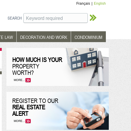
Français
|
English
SEARCH
TE LAW
DECORATION AND WORK
CONDOMINIUM
HOW MUCH IS YOUR
PROPERTY
WORTH?
MORE...
REGISTER TO OUR
REAL ESTATE
ALERT
MORE...