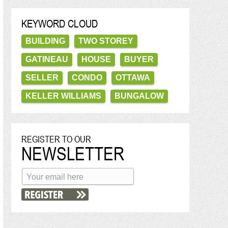
KEYWORD CLOUD
BUILDING
TWO STOREY
GATINEAU
HOUSE
BUYER
SELLER
CONDO
OTTAWA
KELLER WILLIAMS
BUNGALOW
REGISTER TO OUR
NEWSLETTER