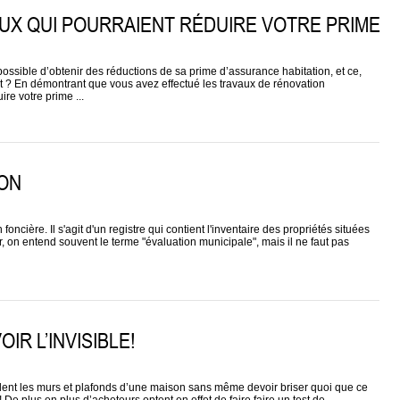
AUX QUI POURRAIENT RÉDUIRE VOTRE PRIME
ossible d’obtenir des réductions de sa prime d’assurance habitation, et ce,
 ? En démontrant que vous avez effectué les travaux de rénovation
re votre prime ...
ION
foncière. Il s'agit d'un registre qui contient l'inventaire des propriétés situées
er, on entend souvent le terme "évaluation municipale", mais il ne faut pas
IR L’INVISIBLE!
cèlent les murs et plafonds d’une maison sans même devoir briser quoi que ce