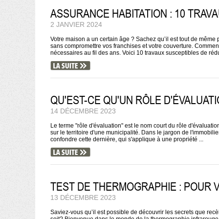
ASSURANCE HABITATION : 10 TRAV
2 JANVIER 2024
Votre maison a un certain âge ? Sachez qu’il est tout de même p
sans compromettre vos franchises et votre couverture. Comment
nécessaires au fil des ans. Voici 10 travaux susceptibles de rédui
QU'EST-CE QU'UN RÔLE D'ÉVALUAT
14 DÉCEMBRE 2023
Le terme "rôle d'évaluation" est le nom court du rôle d'évaluation 
sur le territoire d'une municipalité. Dans le jargon de l'immobili
confondre cette dernière, qui s'applique à une propriété ...
TEST DE THERMOGRAPHIE : POUR VO
13 DÉCEMBRE 2023
Saviez-vous qu’il est possible de découvrir les secrets que re