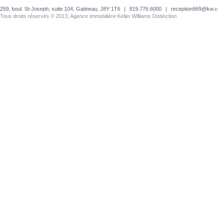
259, boul. St-Joseph, suite 104, Gatineau, J8Y 1T6
|
819.776.6000
|
reception969@kw.
Tous droits réservés © 2013, Agence immobilière Keller Williams Distinction