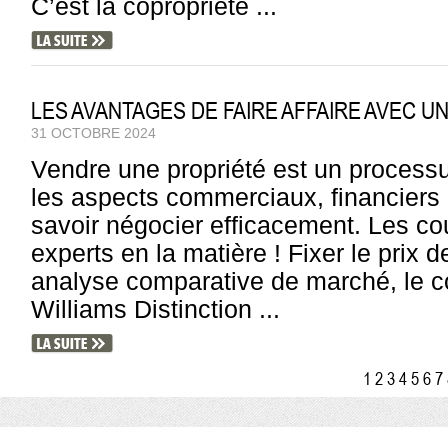
C’est la copropriété ...
LES AVANTAGES DE FAIRE AFFAIRE AVEC U
31 OCTOBRE 2024
Vendre une propriété est un process
les aspects commerciaux, financiers e
savoir négocier efficacement. Les cou
experts en la matière ! Fixer le prix 
analyse comparative de marché, le co
Williams Distinction ...
1
2
3
4
5
6
7