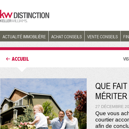
ACTUALITÉ IMMOBILIÈRE
ACHAT CONSEILS
VENTE CONSEILS
FI
ACCUEIL
VI
QUE FAI
MÉRITER 
27 DÉCEMBRE 2
Que vous ach
courtier acco
afin de concl