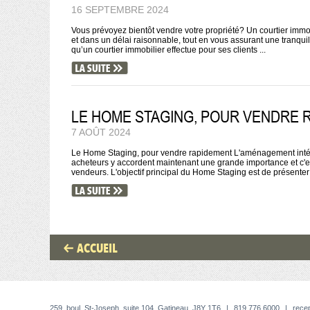
16 SEPTEMBRE 2024
Vous prévoyez bientôt vendre votre propriété? Un courtier immobi
et dans un délai raisonnable, tout en vous assurant une tranquil
qu’un courtier immobilier effectue pour ses clients ...
LE HOME STAGING, POUR VENDRE 
7 AOÛT 2024
Le Home Staging, pour vendre rapidement L'aménagement intérie
acheteurs y accordent maintenant une grande importance et c'es
vendeurs. L'objectif principal du Home Staging est de présenter 
ACCUEIL
259, boul. St-Joseph, suite 104, Gatineau, J8Y 1T6
|
819.776.6000
|
rece