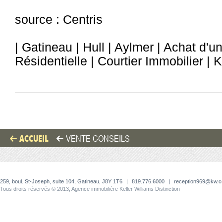
source : Centris
| Gatineau | Hull | Aylmer | Achat d'u
Résidentielle | Courtier Immobilier | 
ACCUEIL
VENTE CONSEILS
259, boul. St-Joseph, suite 104, Gatineau, J8Y 1T6
|
819.776.6000
|
reception969@kw.
Tous droits réservés © 2013, Agence immobilière Keller Williams Distinction